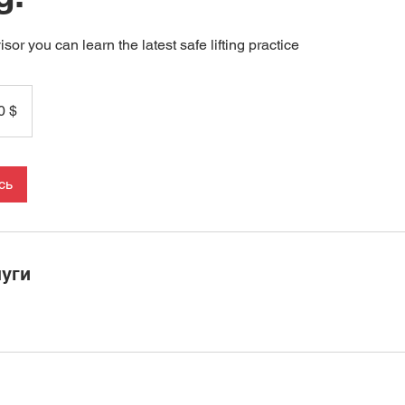
sor you can learn the latest safe lifting practice
ов
0 $
сь
уги