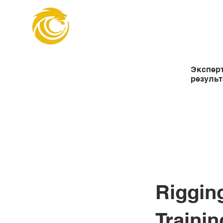
Организация п
инженеров
Эксперт
резуль
Riggin
Trainin