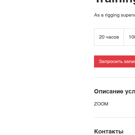
As a rigging supervi
100
доллар
20 часов
2
10
США
0
ч
а
Запросить запи
с
о
в
Описание усл
ZOOM
Контакты