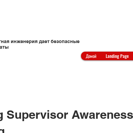
одъемных
ная инженерия дает безопасные
таты
Домой
Landing Page
g Supervisor Awarenes
g.