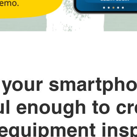
your smartpho
l enough to cr
g equipment ins