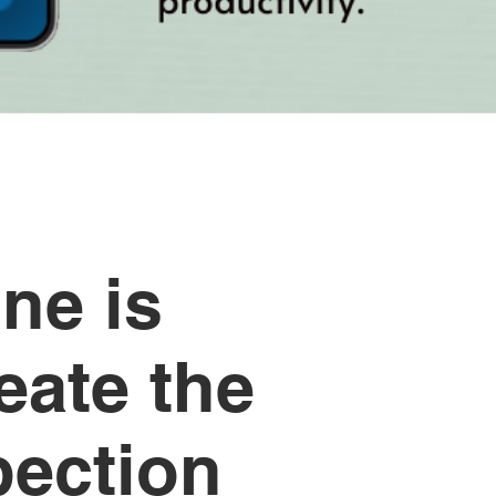
ne is
eate the
pection