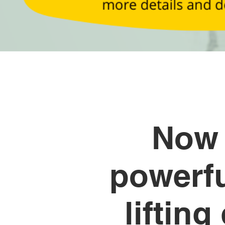
Now 
powerfu
liftin