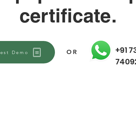
certificate.
+91 7
OR
est Demo
7409