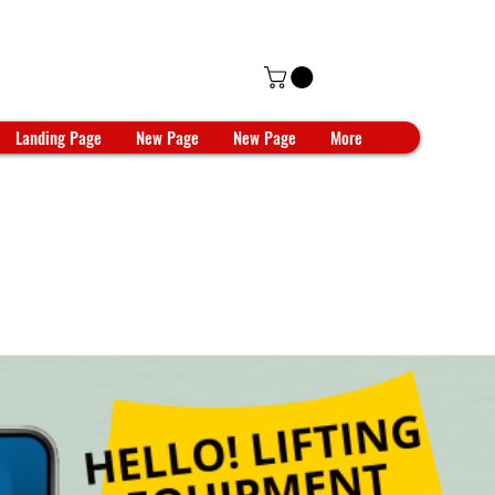
Landing Page
New Page
New Page
More